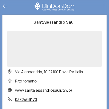
Sant'Alessandro Sauli
Via Alessandria, 10 27100 Pavia PV Italia
Rito romano
www.santalessandrosauli.it/wp/
0382466170