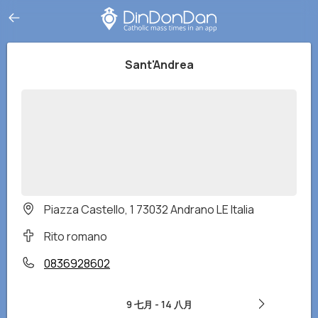
Sant'Andrea
Piazza Castello, 1 73032 Andrano LE Italia
Rito romano
0836928602
9 七月
-
14 八月