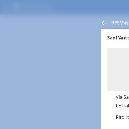
menu
显示所有
Sant'Ant
Via Sa
LE Ital
Rito 