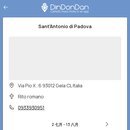
Sant'Antonio di Padova
Via Pio X , 6 93012 Gela CL Italia
Rito romano
0933930951
2 七月
-
13 八月