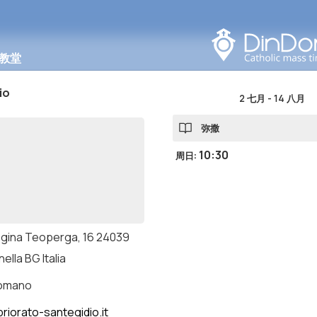
在此区域搜索
教堂
io
2 七月
-
14 八月
弥撒
10:30
周日
:
egina Teoperga, 16 24039
ella BG Italia
romano
riorato-santegidio.it