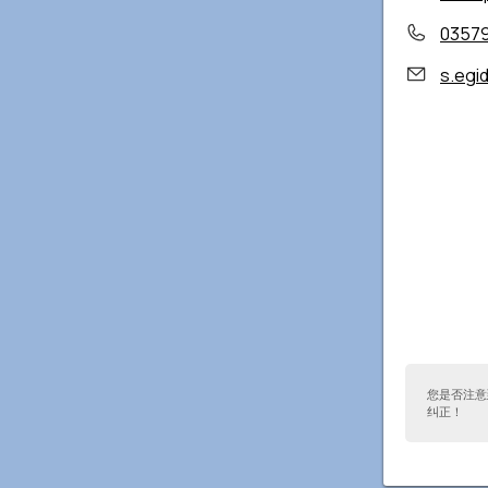
0357
s.egid
您是否注意
纠正！