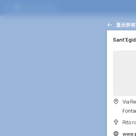
显示所有
Sant'Egid
Via R
Fontan
Rito 
www.p