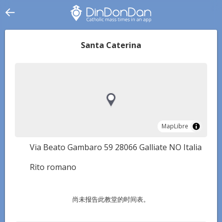
Santa Caterina
MapLibre
MapLibre
Via Beato Gambaro 59 28066 Galliate NO Italia
Rito romano
尚未报告此教堂的时间表。