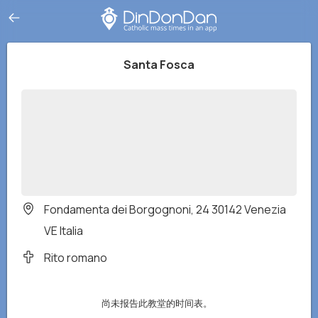
Santa Fosca
Fondamenta dei Borgognoni, 24 30142 Venezia
VE Italia
Rito romano
尚未报告此教堂的时间表。