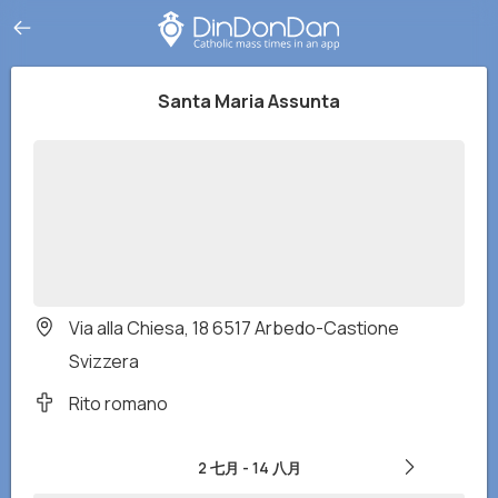
Santa Maria Assunta
Via alla Chiesa, 18 6517 Arbedo-Castione
Svizzera
Rito romano
2 七月
-
14 八月