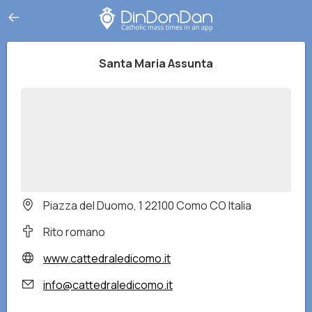
Santa Maria Assunta
Piazza del Duomo, 1 22100 Como CO Italia
Rito romano
www.cattedraledicomo.it
info@cattedraledicomo.it