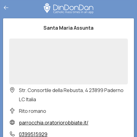
Santa Maria Assunta
Str. Consortile della Rebusta, 4 23899 Paderno
LC Italia
Rito romano
parrocchia.oratoriorobbiate.it/
0399515929