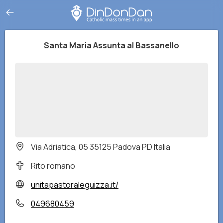
Santa Maria Assunta al Bassanello
Via Adriatica, 05 35125 Padova PD Italia
Rito romano
unitapastoraleguizza.it/
049680459