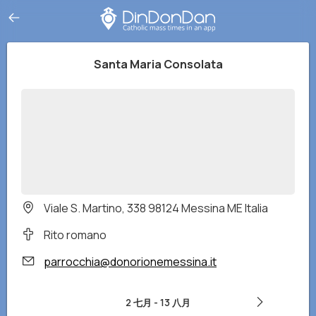
Santa Maria Consolata
Viale S. Martino, 338 98124 Messina ME Italia
Rito romano
parrocchia@donorionemessina.it
2 七月
-
13 八月