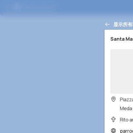
显示所有
Santa Ma
Piazza
Meda 
Rito 
parro