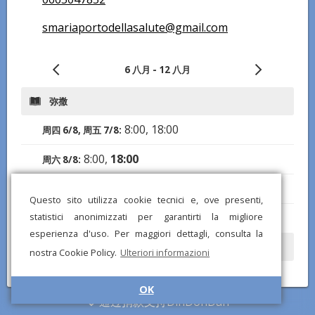
smariaportodellasalute@gmail.com
6 八月 - 12 八月
弥撒
8:00, 18:00
周四 6/8, 周五 7/8:
8:00,
18:00
周六 8/8:
8:00
,
10:00
,
11:30
,
18:00
周日 9/8:
Questo sito utilizza cookie tecnici e, ove presenti,
8:00, 18:00
statistici anonimizzati per garantirti la migliore
周一 10/8 - 周三 12/8:
esperienza d'uso. Per maggiori dettagli, consulta la
开放时间
nostra Cookie Policy.
Ulteriori informazioni
7:20-20:00
周四 6/8 - 周三 12/8:
OK
通过捐款支持DinDonDan
欧卡里斯特崇拜