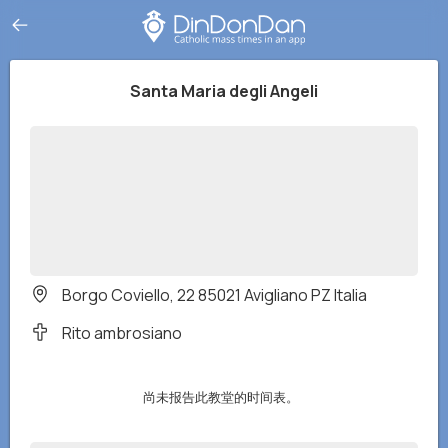
Santa Maria degli Angeli
Borgo Coviello, 22 85021 Avigliano PZ Italia
Rito ambrosiano
尚未报告此教堂的时间表。