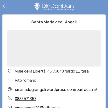
Santa Maria degli Angeli
Viale della Libertà, 45 73048 Nardò LE Italia
Rito romano
smariadegliangeli.wordpress.com/parrocchia/
0833571357
smariangeli2013@libero.it