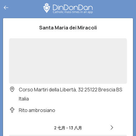
Santa Maria dei Miracoli
Corso Martiri della Libertà, 32 25122 Brescia BS
Italia
Rito ambrosiano
2 七月
-
13 八月