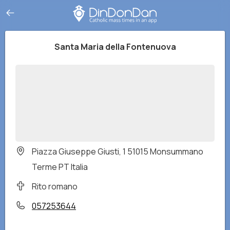
Santa Maria della Fontenuova
Piazza Giuseppe Giusti, 1 51015 Monsummano
Terme PT Italia
Rito romano
057253644