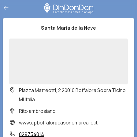
Santa Maria della Neve
Piazza Matteotti, 2 20010 Boffalora Sopra Ticino
MI Italia
Rito ambrosiano
www.upboffaloracasonemarcallo.it
029754014