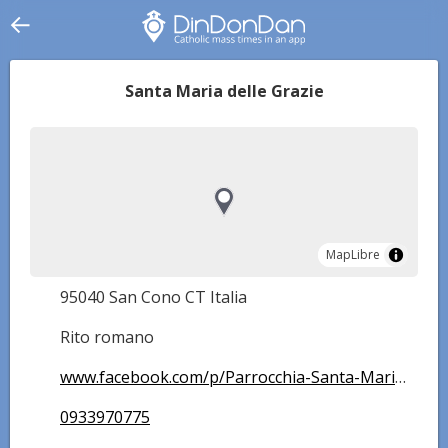
Santa Maria delle Grazie
MapLibre
MapLibre
95040 San Cono CT Italia
Rito romano
www.facebook.com/p/Parrocchia-Santa-Maria-delle-Grazie-S-Cono-100064533256929/
0933970775