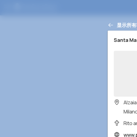
显示所有
Santa Mar
Alzaia
Milano
Rito 
www.parroc