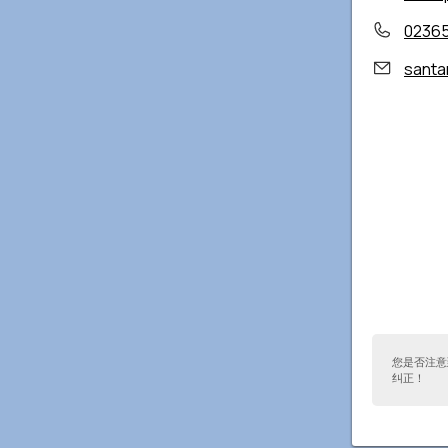
0236
santam
您是否注意
纠正！