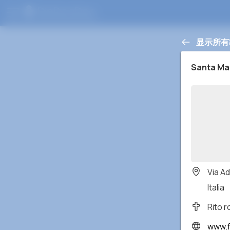
显示所有
Santa Ma
Via Ad
Italia
Rito 
www.f