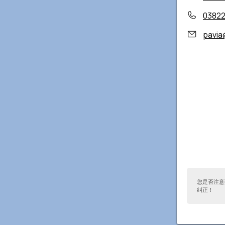
0382
pavia@
您是否注意
纠正！