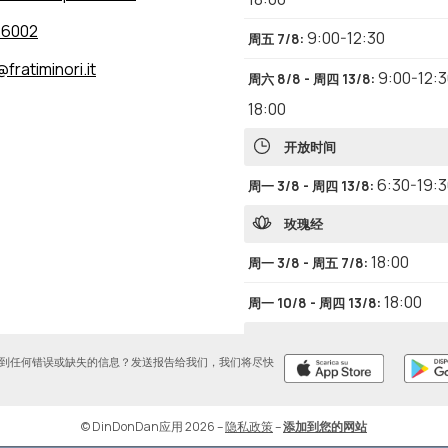
26002
9:00-12:30
周五 7/8
:
fratiminori.it
9:00-12:
周六 8/8 - 周四 13/8
:
18:00
开放时间
6:30-19:
周一 3/8 - 周四 13/8
:
玫瑰经
18:00
周一 3/8 - 周五 7/8
:
18:00
周一 10/8 - 周四 13/8
:
欧卡里斯特崇拜
到任何错误或缺失的信息？发送报告给我们，我们将尽快
12:30-13:30
周三 5/8
:
12:30-13:30
周三 12/8
:
© DinDonDan应用 2026
–
隐私政策
–
添加到您的网站