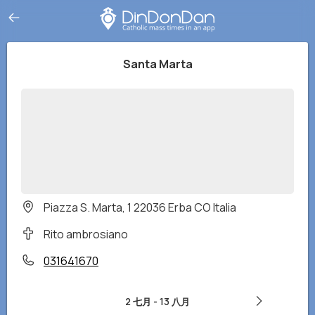
Santa Marta
Piazza S. Marta, 1 22036 Erba CO Italia
Rito ambrosiano
031641670
2 七月
-
13 八月