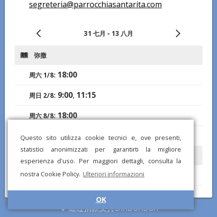
segreteria@parrocchiasantarita.com
31 七月 - 13 八月
弥撒
18:00
周六 1/8:
9:00
,
11:15
周日 2/8:
18:00
周六 8/8:
9:00
,
11:15
周日 9/8:
Questo sito utilizza cookie tecnici e, ove presenti,
statistici anonimizzati per garantirti la migliore
告解
esperienza d'uso. Per maggiori dettagli, consulta la
nostra Cookie Policy.
Ulteriori informazioni
17:00-18:00
周六 1/8:
17:00-18:00
周六 8/8:
OK
通过捐款支持DinDonDan
开放时间