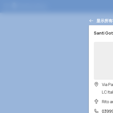
显示所有
Santi Go
Via Pa
LC Ital
Rito 
0399