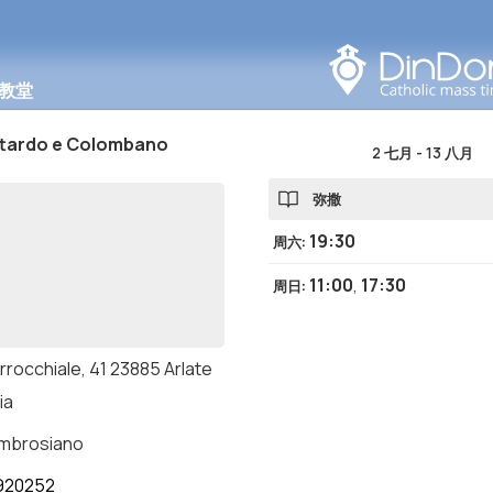
在此区域搜索
教堂
ttardo e Colombano
2 七月
-
13 八月
弥撒
19:30
周六
:
11:00
,
17:30
周日
:
rrocchiale, 41 23885 Arlate
ia
ambrosiano
920252