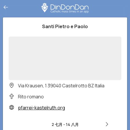
Santi Pietro e Paolo
Via Krausen, 1 39040 Castelrotto BZ Italia
Rito romano
pfarrei-kastelruth.org
2 七月
-
14 八月