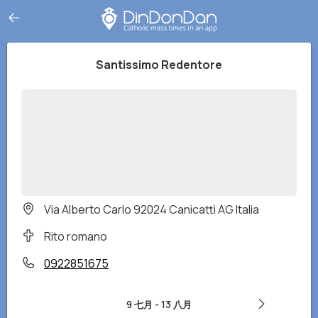
Santissimo Redentore
Via Alberto Carlo 92024 Canicattì AG Italia
Rito romano
0922851675
9 七月
-
13 八月