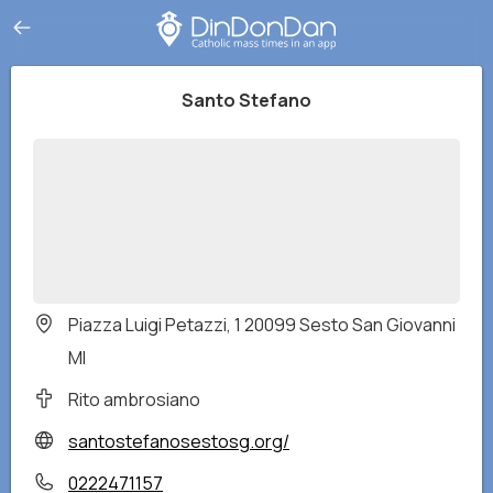
Santo Stefano
Piazza Luigi Petazzi, 1 20099 Sesto San Giovanni
MI
Rito ambrosiano
santostefanosestosg.org/
0222471157