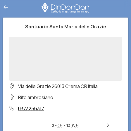
Santuario Santa Maria delle Grazie
Via delle Grazie 26013 Crema CR Italia
Rito ambrosiano
0373256317
2 七月
-
13 八月