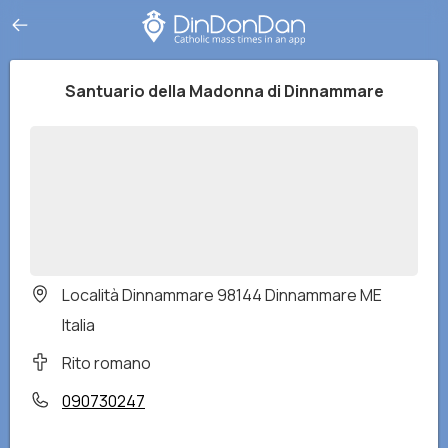
Santuario della Madonna di Dinnammare
Località Dinnammare 98144 Dinnammare ME
Italia
Rito romano
090730247