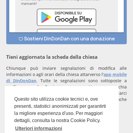
Tieni aggiornata la scheda della chiesa
Chiunque può inviare segnalazioni di modifica alle
informazioni o agli orari della chiesa attarverso l'
app mobile
di DinDonDan
. Tutte le segnalazioni sono sottoposte a
verifica manuale. Se invece rappresenti una parrocchia
registrati
con un account verificato per inviarci
comunicazioni prioritarie che saranno gestite entro poche
Questo sito utilizza cookie tecnici e, ove
ore.
presenti, statistici anonimizzati per garantirti
la migliore esperienza d'uso. Per maggiori
Per qualunque domanda scrivi a
info@dindondan.app
.
dettagli, consulta la nostra Cookie Policy.
Ulteriori informazioni