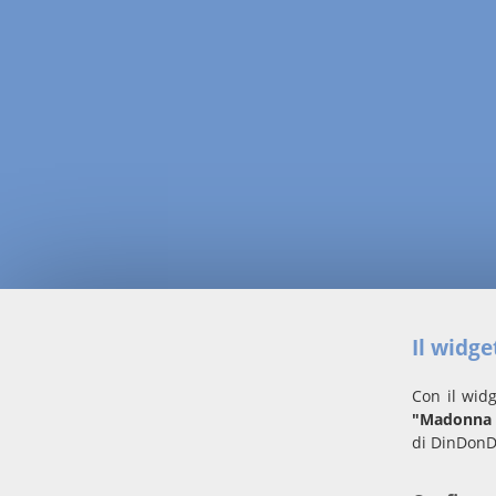
Il widg
Con il widg
"Madonna d
di DinDonD