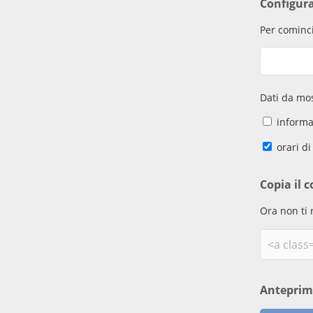
Configur
Per cominci
Dati da mos
informaz
orari di
Copia il c
Ora non ti 
Antepri