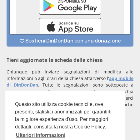
Tieni aggiornata la scheda della chiesa
Chiunque può inviare segnalazioni di modifica alle
informazioni o agli orari della chiesa attarverso l'
app mobile
di DinDonDan
. Tutte le segnalazioni sono sottoposte a
verifica manuale. Se invece rappresenti una parrocchia
registrati
con un account verificato per inviarci
comunicazioni prioritarie che saranno gestite entro poche
Questo sito utilizza cookie tecnici e, ove
ore.
presenti, statistici anonimizzati per garantirti
la migliore esperienza d'uso. Per maggiori
Per qualunque domanda scrivi a
info@dindondan.app
.
dettagli, consulta la nostra Cookie Policy.
Ulteriori informazioni