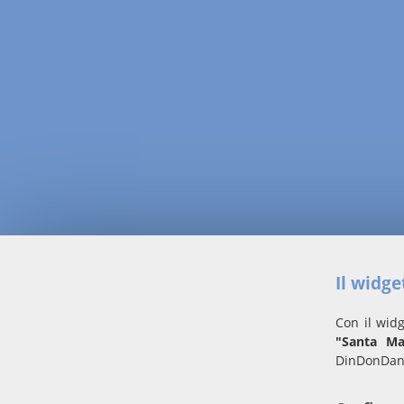
Il widg
Con il widg
"Santa Ma
DinDonDan