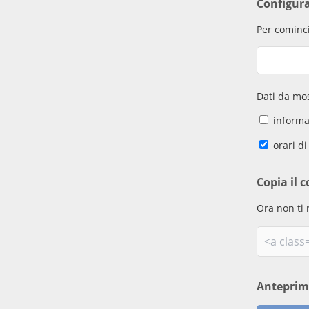
Configur
Per cominci
Dati da mos
informaz
orari di
Copia il c
Ora non ti 
Antepri