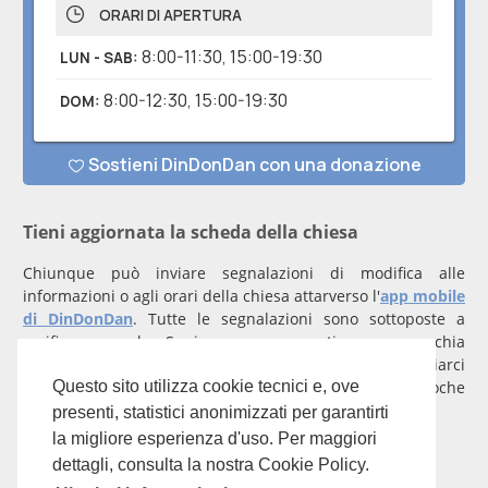
Tieni aggiornata la scheda della chiesa
Chiunque può inviare segnalazioni di modifica alle
informazioni o agli orari della chiesa attarverso l'
app mobile
di DinDonDan
. Tutte le segnalazioni sono sottoposte a
verifica manuale. Se invece rappresenti una parrocchia
registrati
con un account verificato per inviarci
comunicazioni prioritarie che saranno gestite entro poche
Questo sito utilizza cookie tecnici e, ove
ore.
presenti, statistici anonimizzati per garantirti
la migliore esperienza d'uso. Per maggiori
Per qualunque domanda scrivi a
info@dindondan.app
.
dettagli, consulta la nostra Cookie Policy.