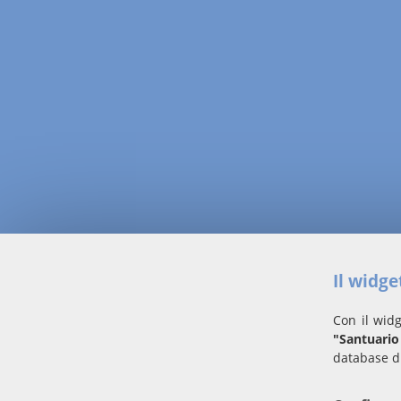
Il widg
Con il widg
"Santuari
database d