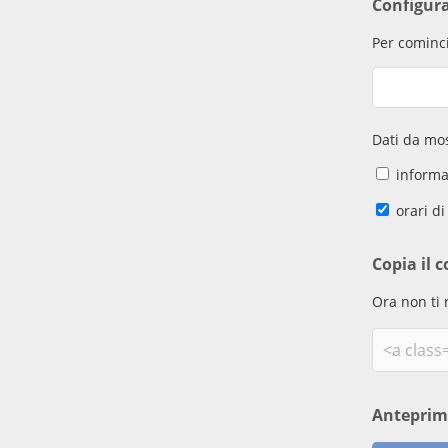
Configur
Per cominci
Dati da mos
informaz
orari di
Copia il c
Ora non ti 
Antepri