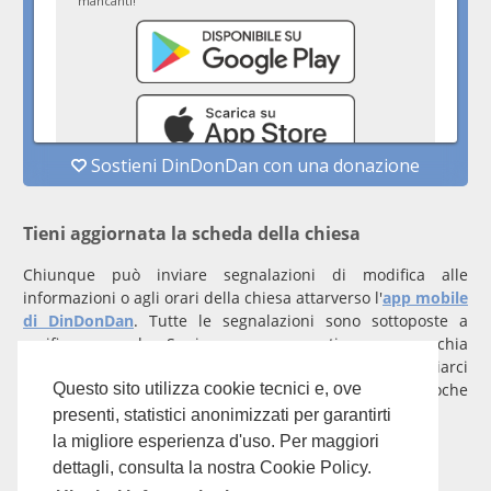
Tieni aggiornata la scheda della chiesa
Chiunque può inviare segnalazioni di modifica alle
informazioni o agli orari della chiesa attarverso l'
app mobile
di DinDonDan
. Tutte le segnalazioni sono sottoposte a
verifica manuale. Se invece rappresenti una parrocchia
registrati
con un account verificato per inviarci
comunicazioni prioritarie che saranno gestite entro poche
Questo sito utilizza cookie tecnici e, ove
ore.
presenti, statistici anonimizzati per garantirti
la migliore esperienza d'uso. Per maggiori
Per qualunque domanda scrivi a
info@dindondan.app
.
dettagli, consulta la nostra Cookie Policy.