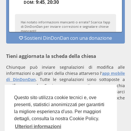
Tieni aggiornata la scheda della chiesa
Chiunque può inviare segnalazioni di modifica alle
informazioni o agli orari della chiesa attarverso l'
app mobile
di DinDonDan
. Tutte le segnalazioni sono sottoposte a
verifica manuale. Se invece rappresenti una parrocchia
registrati
con un account verificato per inviarci
comunicazioni prioritarie che saranno gestite entro poche
Questo sito utilizza cookie tecnici e, ove
ore.
presenti, statistici anonimizzati per garantirti
la migliore esperienza d'uso. Per maggiori
Per qualunque domanda scrivi a
info@dindondan.app
.
dettagli, consulta la nostra Cookie Policy.
Ulteriori informazioni