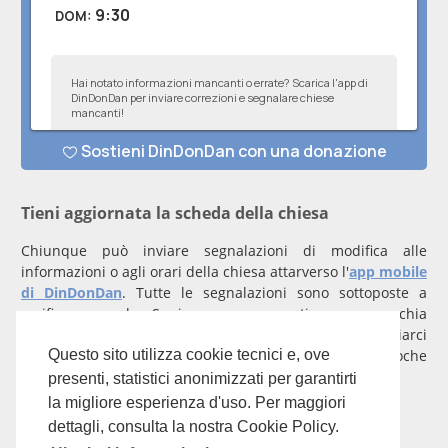
Tieni aggiornata la scheda della chiesa
Chiunque può inviare segnalazioni di modifica alle
informazioni o agli orari della chiesa attarverso l'
app mobile
di DinDonDan
. Tutte le segnalazioni sono sottoposte a
verifica manuale. Se invece rappresenti una parrocchia
registrati
con un account verificato per inviarci
comunicazioni prioritarie che saranno gestite entro poche
Questo sito utilizza cookie tecnici e, ove
ore.
presenti, statistici anonimizzati per garantirti
la migliore esperienza d'uso. Per maggiori
Per qualunque domanda scrivi a
info@dindondan.app
.
dettagli, consulta la nostra Cookie Policy.