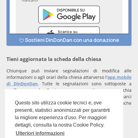
Tieni aggiornata la scheda della chiesa
Chiunque può inviare segnalazioni di modifica alle
informazioni o agli orari della chiesa attarverso l'
app mobile
di DinDonDan
. Tutte le segnalazioni sono sottoposte a
verifica manuale. Se invece rappresenti una parrocchia
registrati
con un account verificato per inviarci
comunicazioni prioritarie che saranno gestite entro poche
Questo sito utilizza cookie tecnici e, ove
ore.
presenti, statistici anonimizzati per garantirti
la migliore esperienza d'uso. Per maggiori
Per qualunque domanda scrivi a
info@dindondan.app
.
dettagli, consulta la nostra Cookie Policy.
Ulteriori informazioni