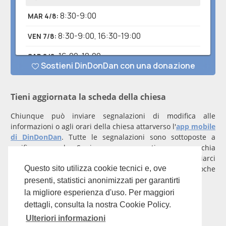
Tieni aggiornata la scheda della chiesa
Chiunque può inviare segnalazioni di modifica alle
informazioni o agli orari della chiesa attarverso l'
app mobile
di DinDonDan
. Tutte le segnalazioni sono sottoposte a
verifica manuale. Se invece rappresenti una parrocchia
registrati
con un account verificato per inviarci
comunicazioni prioritarie che saranno gestite entro poche
Questo sito utilizza cookie tecnici e, ove
ore.
presenti, statistici anonimizzati per garantirti
la migliore esperienza d'uso. Per maggiori
Per qualunque domanda scrivi a
info@dindondan.app
.
dettagli, consulta la nostra Cookie Policy.
Ulteriori informazioni