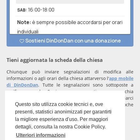
Tieni aggiornata la scheda della chiesa
Chiunque può inviare segnalazioni di modifica alle
informazioni o agli orari della chiesa attarverso l'
app mobile
di DinDonDan
. Tutte le segnalazioni sono sottoposte a
verifica manuale. Se invece rappresenti una parrocchia
registrati
con un account verificato per inviarci
comunicazioni prioritarie che saranno gestite entro poche
Questo sito utilizza cookie tecnici e, ove
ore.
presenti, statistici anonimizzati per garantirti
la migliore esperienza d'uso. Per maggiori
Per qualunque domanda scrivi a
info@dindondan.app
.
dettagli, consulta la nostra Cookie Policy.
Ulteriori informazioni