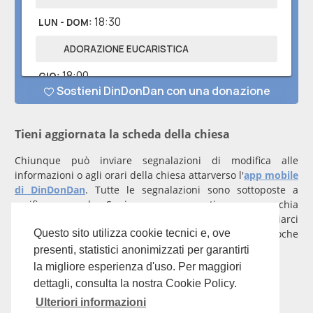
Tieni aggiornata la scheda della chiesa
Chiunque può inviare segnalazioni di modifica alle
informazioni o agli orari della chiesa attarverso l'
app mobile
di DinDonDan
. Tutte le segnalazioni sono sottoposte a
verifica manuale. Se invece rappresenti una parrocchia
registrati
con un account verificato per inviarci
comunicazioni prioritarie che saranno gestite entro poche
Questo sito utilizza cookie tecnici e, ove
ore.
presenti, statistici anonimizzati per garantirti
la migliore esperienza d'uso. Per maggiori
Per qualunque domanda scrivi a
info@dindondan.app
.
dettagli, consulta la nostra Cookie Policy.
Ulteriori informazioni