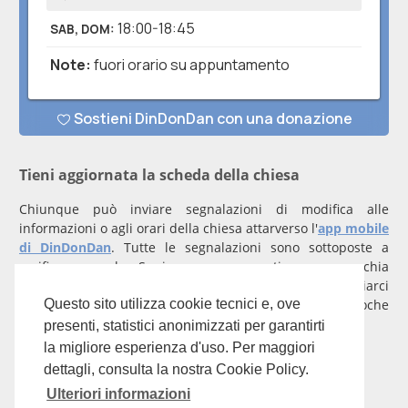
Tieni aggiornata la scheda della chiesa
Chiunque può inviare segnalazioni di modifica alle
informazioni o agli orari della chiesa attarverso l'
app mobile
di DinDonDan
. Tutte le segnalazioni sono sottoposte a
verifica manuale. Se invece rappresenti una parrocchia
registrati
con un account verificato per inviarci
comunicazioni prioritarie che saranno gestite entro poche
Questo sito utilizza cookie tecnici e, ove
ore.
presenti, statistici anonimizzati per garantirti
la migliore esperienza d'uso. Per maggiori
Per qualunque domanda scrivi a
info@dindondan.app
.
dettagli, consulta la nostra Cookie Policy.
Ulteriori informazioni