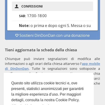
Tieni aggiornata la scheda della chiesa
Chiunque può inviare segnalazioni di modifica alle
informazioni o agli orari della chiesa attarverso l'
app mobile
di DinDonDan
. Tutte le segnalazioni sono sottoposte a
verifica manuale. Se invece rappresenti una parrocchia
registrati
con un account verificato per inviarci
comunicazioni prioritarie che saranno gestite entro poche
Questo sito utilizza cookie tecnici e, ove
ore.
presenti, statistici anonimizzati per garantirti
la migliore esperienza d'uso. Per maggiori
Per qualunque domanda scrivi a
info@dindondan.app
.
dettagli, consulta la nostra Cookie Policy.