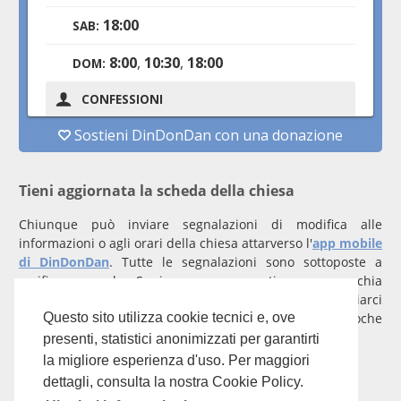
Tieni aggiornata la scheda della chiesa
Chiunque può inviare segnalazioni di modifica alle
informazioni o agli orari della chiesa attarverso l'
app mobile
di DinDonDan
. Tutte le segnalazioni sono sottoposte a
verifica manuale. Se invece rappresenti una parrocchia
registrati
con un account verificato per inviarci
comunicazioni prioritarie che saranno gestite entro poche
Questo sito utilizza cookie tecnici e, ove
ore.
presenti, statistici anonimizzati per garantirti
la migliore esperienza d'uso. Per maggiori
Per qualunque domanda scrivi a
info@dindondan.app
.
dettagli, consulta la nostra Cookie Policy.