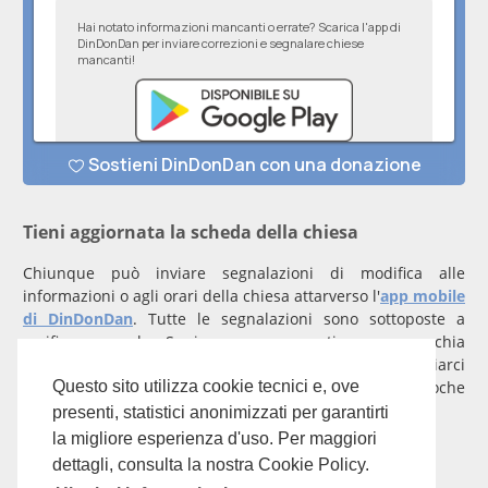
Tieni aggiornata la scheda della chiesa
Chiunque può inviare segnalazioni di modifica alle
informazioni o agli orari della chiesa attarverso l'
app mobile
di DinDonDan
. Tutte le segnalazioni sono sottoposte a
verifica manuale. Se invece rappresenti una parrocchia
registrati
con un account verificato per inviarci
comunicazioni prioritarie che saranno gestite entro poche
Questo sito utilizza cookie tecnici e, ove
ore.
presenti, statistici anonimizzati per garantirti
la migliore esperienza d'uso. Per maggiori
Per qualunque domanda scrivi a
info@dindondan.app
.
dettagli, consulta la nostra Cookie Policy.