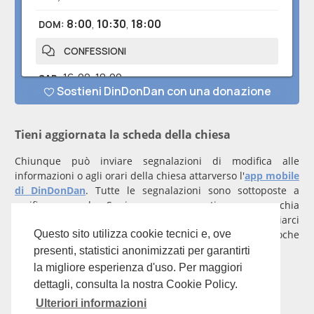
Tieni aggiornata la scheda della chiesa
Chiunque può inviare segnalazioni di modifica alle
informazioni o agli orari della chiesa attarverso l'
app mobile
di DinDonDan
. Tutte le segnalazioni sono sottoposte a
verifica manuale. Se invece rappresenti una parrocchia
registrati
con un account verificato per inviarci
comunicazioni prioritarie che saranno gestite entro poche
Questo sito utilizza cookie tecnici e, ove
ore.
presenti, statistici anonimizzati per garantirti
la migliore esperienza d'uso. Per maggiori
Per qualunque domanda scrivi a
info@dindondan.app
.
dettagli, consulta la nostra Cookie Policy.
Ulteriori informazioni