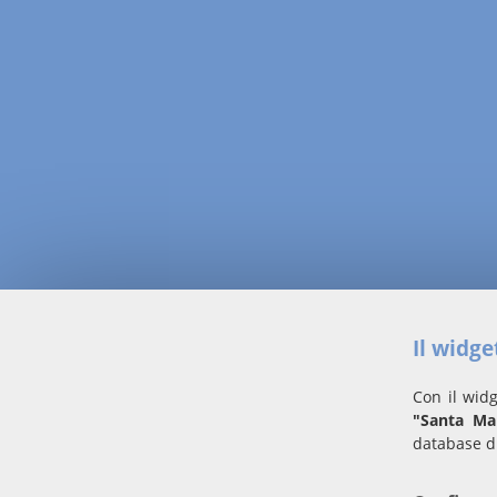
Il widg
Con il widg
"Santa Ma
database d