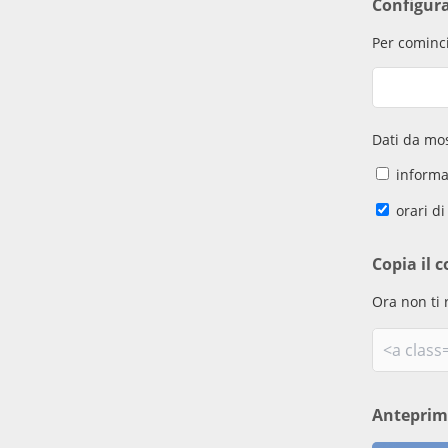
Configur
Per cominci
Dati da mos
informaz
orari di
Copia il c
Ora non ti 
Antepri