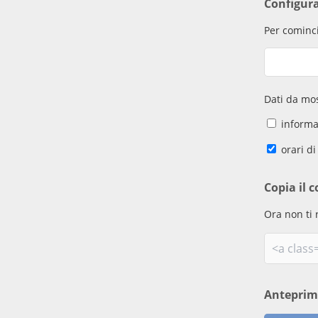
Configur
Per cominci
Dati da mos
informaz
orari di
Copia il c
Ora non ti 
Antepri