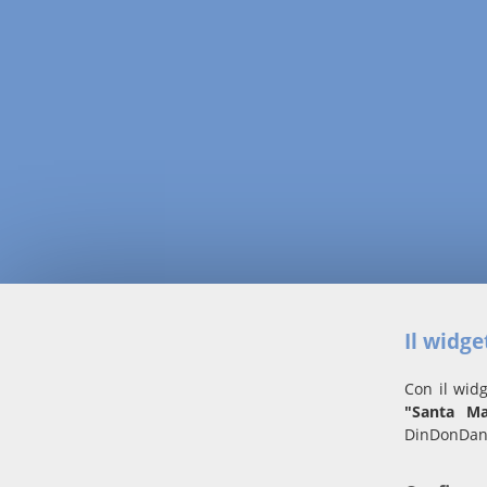
Il widg
Con il widg
"Santa Ma
DinDonDan